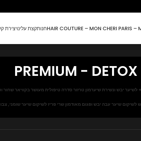
חנות
קצת עלינו
יצירת ק
מון טרזור סדרה טיפולית מעושר בקוויאר שחור ו
ש לשיקום שיער עבה יבש ופגום מאוד
מון שרי פריז לשיקום שיער שומני, צבו