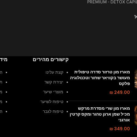
ל
קישורים מהירים
מיד
מארז מון טרזור סדרה טיפולית
קצת עלינו
הצ
מעושר בקוויאר שחור וטכנולוגיה
יצירת קשר
תק
פלקס
249.00
₪
מוצרי שיער
מד
טיפוח לשיער
מד
מארז מון שרי מסדרת מרקש
טיפוח לגבר
הח
מכיל שמן ארגן טהור ומקס קרטין
אורגני
₪
349.00