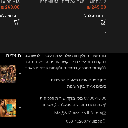
613 PREMIUM - DETOX CAPILLAIRE
613 PREMIUM - DETOX CAPILLAIRE
₪
269.00
₪
249.00
הוספה לסל
הוספה לס
מוצרים
צוות שירות הלקוחות שלנו ישמח לעמוד לרשותכם
בהקדם האפשרי בכל בקשה או פנייה .מענה מהיר
ללקוחות החברה, לספקים ולקוחות פרטיים כאחד .
ניתן לפנות אלינו בשעות הפעילות :
בימים א'-ה' בין השעות
09:00-16:00 מס' מוקד שירות הלקוחות:
כתובת: רחוב הרב מבעלז 22, אשדוד
אימייל: info@613israel.co.il
טלפון: 058-4020879