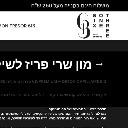
משלוח חינם בקנייה מעל 250 ש"ח
613 HAIR COUTURE – MON CHERI PARIS – MON TRESOR
מון שרי פריז לשי
613 PREMIUM – DETOX CAPILLAIRE
613 סדרה טיפולית B8+ לשיער יבש ונשירת שיער
מון שרי דובאי לשיקום שיער דק עד רגיל יבש מאוד
מון שרי מרק
סדרת פריז – התמצית של הרומנטיקה!
צאו לטיול ברחובותיה הקסומים של פריז. הקשיבו לצלילי השאנסונים, 
הרגישו את רוח הנעורים הנהדרת מתעוררת עד לשורשי השיער, מזינה א