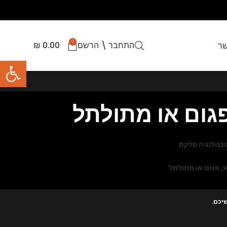
0
התחבר \ הרשם
0.00
₪
שר
פתח סרגל
פגום או מתולתל
טכנולוגיה פלקס
ע, פגום או מתולתל
יכם.