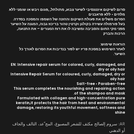
סרום לשיקום אינטנסיבי לשיער צבוע, מתולתל, ,פגום ויבש או שומני ללא
מלחים • ללא פראבנים
הסרום משלים את פעולת השיקום וההזנה של השמפו והמסכה בסדרה.
בעל פורמולה עשירה בקולגן וקרטין טהור בריכוז גבוה, המגנה על השיער
מפני נזקי החום והסביבה ומשיבה לו את רוח הנעורים – את התנועה,
הרכות והברק
הוראות שימוש:
לאחר השימוש במסכת פריז יש לפזר בנדיבות את הסרום לאורך כל
השיער.
EN: Intensive repair serum for colored, curly, damaged, and
dry or oily hair
Intensive Repair Serum for coloured, curly, damaged, dry or
oily hair
Salt-free • Paraben-free
This serum completes the nourishing and repairing action
of the shampoo and mask.
Formulated with collagen and high-concentration pure
keratin,it protects the hair from heat and environmental
damage, restoring its youthful movement, softness and
shine
AR: سروم إلصالح مكثف للشعر المصبوغ، المج ّعد، التالف والجاف
أو الدهني