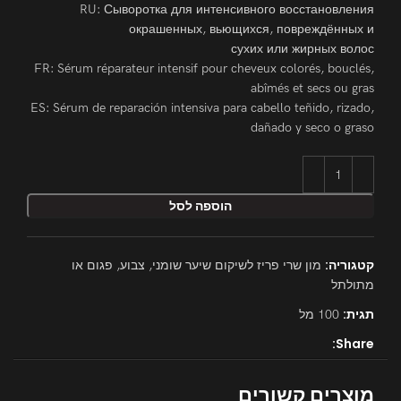
RU: Сыворотка для интенсивного восстановления
окрашенных, вьющихся, повреждённых и
сухих или жирных волос
FR: Sérum réparateur intensif pour cheveux colorés, bouclés,
abîmés et secs ou gras
ES: Sérum de reparación intensiva para cabello teñido, rizado,
dañado y seco o graso
הוספה לסל
קטגוריה:
מון שרי פריז לשיקום שיער שומני, צבוע, פגום או
מתולתל
תגית:
100 מל
Share:
מוצרים קשורים