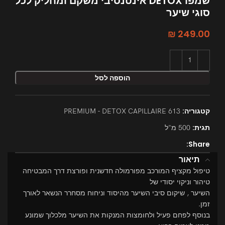
שמפו DETOX אינטנסיבי משקם ומחליק לכל
סוגי שיער
₪
249.00
הוספה לסל
קטגוריה:
613 PREMIUM - DETOX CAPILLAIRE
תגית:
500 מ"ל
Share:
תיאור
טיפול מקציף המורכב מפורמולה חדשנית ופורצת דרך המבטיחה
טיהור וניקוי יסודי של
השיער , שיקום סיבי השיער מהיסוד וניחוח מסחרר הנשאר לאורך
זמן.
בנוסף לפחם פעיל ולחומצות המנקות את השיער מלכלוך שמונע