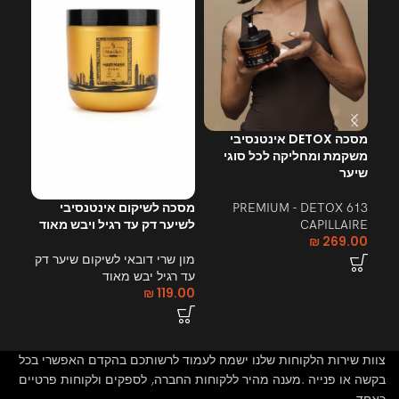
מסכה DETOX אינטנסיבי
משקמת ומחליקה לכל סוגי
מסכה
שיער
לשיע
ויבש
מסכה לשיקום אינטנסיבי
613 PREMIUM - DETOX
לשיער דק עד רגיל ויבש מאוד
CAPILLAIRE
מון 
₪
269.00
שומנ
מון שרי דובאי לשיקום שיער דק
9.00
עד רגיל יבש מאוד
₪
119.00
צוות שירות הלקוחות שלנו ישמח לעמוד לרשותכם בהקדם האפשרי בכל
בקשה או פנייה .מענה מהיר ללקוחות החברה, לספקים ולקוחות פרטיים