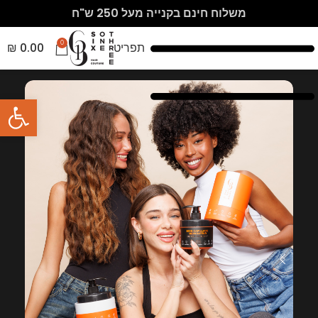
משלוח חינם בקנייה מעל 250 ש"ח
0
תפריט
0.00
₪
פתח סרגל