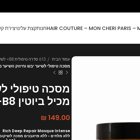
חנות
קצת עלינו
יצירת ק
עמוד הבית
613 סדרה טיפולית B8+ לשיער יבש ונשירת שיער
מסכה טיפולי לשיער יבש וחיזוק השיער מכיל 
מסכה טיפולי לש
מכיל ביוטין B8+
₪
149.00
Rich Deep Repair Masque Intense
ללא מלחים • ללא פראבנים מסכה לשיקום ע