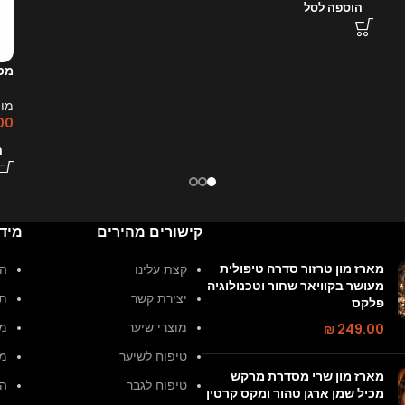
הוספה לסל
מסכ
מון
.00
ה
קישורים מהירים
מיד
מארז מון טרזור סדרה טיפולית
קצת עלינו
הצ
מעושר בקוויאר שחור וטכנולוגיה
יצירת קשר
תק
פלקס
249.00
₪
מוצרי שיער
מד
טיפוח לשיער
מד
מארז מון שרי מסדרת מרקש
טיפוח לגבר
הח
מכיל שמן ארגן טהור ומקס קרטין