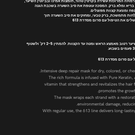
יוני המחזק את שורשי – (8B (הפורמולה המרוכזת עשירה בקרטין טהור, חומצות אמינו ובביוטין השיער,
 בריא ומלא ברק. המסכה עוטפת את סיב השערה בשכבת הגנה
פח ומונעת קצוות מפוצלים.
ים את הטיפול עם סרום מסדרת 613
לאחר החפיפה, יש למרוח את המסכה על שיער רטוב מאמצע הראש ומטה עד הקצוות. להמתין 2-5 דק' ולשטוף
ם סרום מסדרת 613
Intensive deep repair mask for dry, colored, or che
The rich formula is infused with Pure Keratin, 
vitamin that strengthens and revitalizes the hair f
promotes the growth 
The mask wraps each strand with a restorativ
environmental damage, reducin
With regular use, the 613 line delivers long-lastin