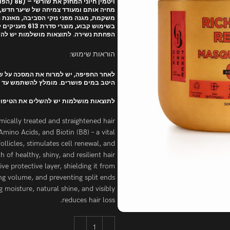
ויטמין ח
מחיה אותם ומעודד צמיחה של שיער חדש,
משקמת, מגנה מפני נזקי הסביבה, מאזנת נ
בשימוש קבוע, מוצרי סדרת 613 מעניקים לחות מתמשכת, ברק טבעי, ומחזקים את סיב השערה תוך
הפחתת נשירה. לתוצאות מושלמות יש להשל
הוראות שימוש:
היטב במים פושרים. מומלץ להשתמש עד 3 פעמים בשבוע.
לתוצאות מושלמות יש להשלים את הטיפול ע
mically treated and straightened hair.
Amino Acids, and Biotin (B8) – a vital
ollicles, stimulates cell renewal, and
of healthy, shiny, and resilient hair.
e protective layer, shielding it from
g volume, and preventing split ends.
g moisture, natural shine, and visibly
reduces hair loss.