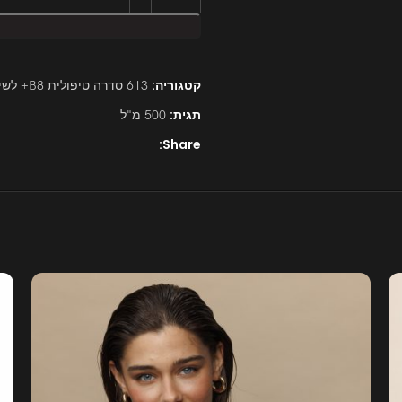
קטגוריה:
613 סדרה טיפולית B8+ לשיער יבש ונשירת שיער
תגית:
500 מ"ל
Share: