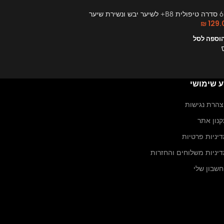
יבש ונשירת שיער
613 סדרה טיפולית B8+ לשיער יבש ונשירת שיער
₪
149.00
₪
129.
וספה לסל
הוספה לס
ע שימושי
הרת נגישות
נון אתר
יניות פרטיות
יניות משלוחים והחזרות
שבון שלי