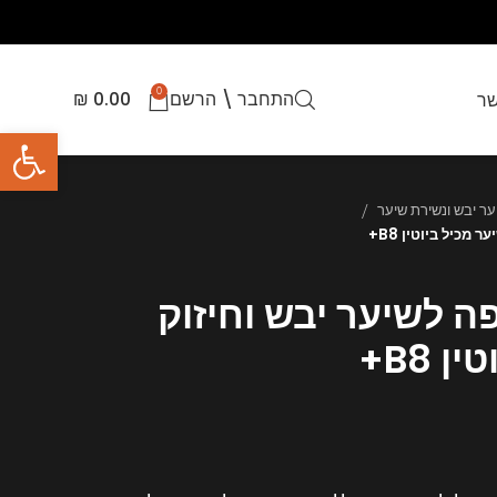
0
התחבר \ הרשם
0.00
₪
שר
פתח סרגל
מכיל ביוטין B8+
ה לשיער יבש וחיזוק
 B8+