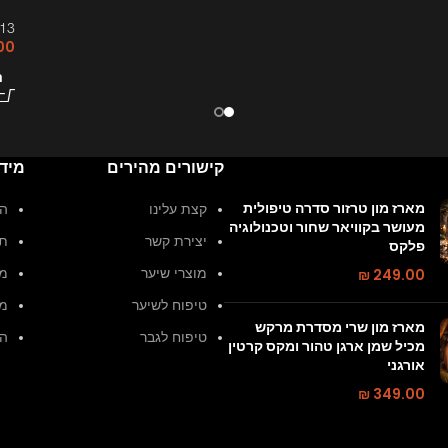
613 סדרה טיפולית B8+ לשיער 
00
ה
קישורים מהירים
מיד
מארז מון טרזור סדרה טיפולית
קצת עלינו
הצ
מעושר בקוויאר שחור וטכנולוגיה
יצירת קשר
תק
פלקס
249.00
₪
מוצרי שיער
מד
טיפוח לשיער
מד
מארז מון שרי מסדרת מרקש
טיפוח לגבר
הח
מכיל שמן ארגן טהור ומקס קרטין
אורגני
₪
349.00