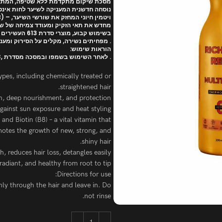
מסכת שיקום מתקדמת ללא שטיפה, המתאימה
נוסחה חדשנית המעניקה לשיער לחות אינטנ
ויטמין חיוני המחזק את שורשי השיער, – (8B (המסכה עשירה בשמנים טבעיים, חומצות אמינו ובביוטין
מחדש את תאי הזקיק ומעודד צמיחה של שי
בשימוש קבוע, מוצרי סדרת 613 העשירים בביוטין משפרים את בריאות הקרקפת,
. מפחיתים נשירה, מקלים על הסירוק ומענ
הוראות שימוש:
. לאחר השימוש בשמפו ובמסכה מסדרת ,613 יש לפזר את המסכה ללא שטיפה לאורך כל השיער ולהשאיר
ypes, including chemically treated or
straightened hair.
ion, deep nourishment, and protection
gainst sun exposure and heat styling.
and Biotin (B8) – a vital vitamin that
romotes the growth of new, strong, and
shiny hair.
, reduces hair loss, detangles easily,
 radiant, and healthy from root to tip.
Directions for use:
ly through the hair and leave in. Do
not rinse.