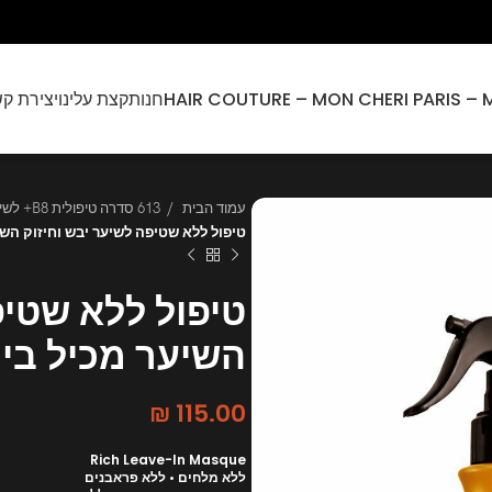
חנות
קצת עלינו
יצירת ק
עמוד הבית
613 סדרה טיפולית B8+ לשיער יבש ונשירת שיער
טיפול ללא שטיפה לשיער יבש וחיזוק השיער 
טיפול ללא שטיפ
השיער מכיל ביוטין
₪
115.00
Rich Leave-In Masque
ללא מלחים • ללא פראבנים