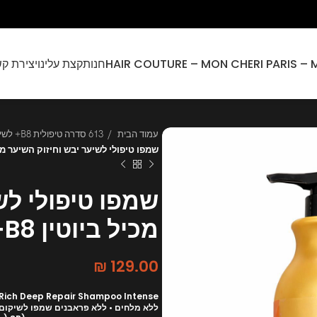
חנות
קצת עלינו
יצירת ק
עמוד הבית
613 סדרה טיפולית B8+ לשיער יבש ונשירת שיער
שמפו טיפולי לשיער יבש וחיזוק השיער מכיל 
שמפו טיפולי לש
מכיל ביוטין B8+
₪
129.00
Rich Deep Repair Shampoo Intense
ללא מלחים • ללא פראבנים שמפו לשיקום ע