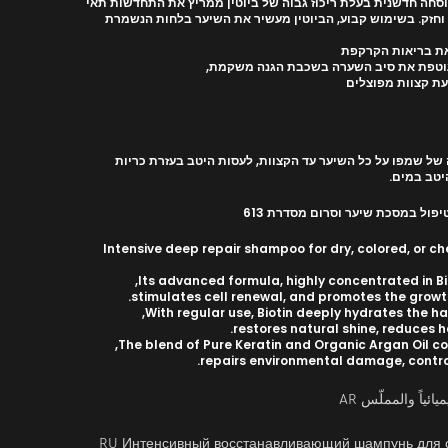
ין המחזק את שורשי השיער, – (8B (נוסחה חדשנית בעלת ריכוז גבוה של ביוטין ממריץ את התחדשות תאי
 וחזק. בשימוש קבוע, הביוטין מעשיר את השיער בלחות הנשמרת
את בריאות הקרקפת
 עוטפת את סיב השערה בשכבת הגנה משקמת,
נעת קצוות מפוצלים
של שמפו על כל השיער עד הקצוות, לעסות היטב בעזרת כריות
ול במסכת שיער וסרום מסדרת 613
Intensive deep repair shampoo for dry, colored, or c
Its advanced formula, highly concentrated in Biot
stimulates cell renewal, and promotes the growth 
With regular use, Biotin deeply hydrates the ha
restores natural shine, reduces h
The blend of Pure Keratin and Organic Argan Oil coa
repairs environmental damage, control
ياً والمملّس AR
RU Интенсивный восстанавливающий шампунь для с