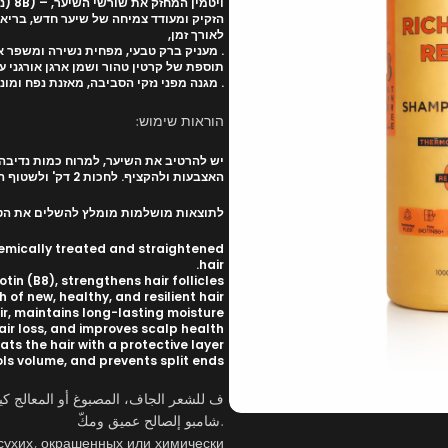
ויטמ
הזקיק ומעודד צמיחה של שיער חדש, בריא
לאורך זמן,
. מעניק ברק טבעי, מפחית נשירה ומשפר 
תוספת של קרטין טהור ושמן ארגן אורגני
. מגנה מפני נזקי הסביבה, מאזנת נפח ומו
הוראות שימוש:
יש להרטיב את השיער, למרוח כמות נדיבה 
האצבעות ולהקציף. לחכות 2 דק' ולשטוף היטב במים.
לתוצאות מושלמות מומלץ להשלים את הטיפ
hemically treated and straightened
hair.
in (B8), strengthens hair follicles,
of new, healthy, and resilient hair.
ir, maintains long-lasting moisture,
air loss, and improves scalp health.
ts the hair with a protective layer,
s volume, and prevents split ends.
ف للشعر الجاف، المصبوغ أو المعالج كيميائ
.شامبو إلصالح عميق ومكّ
ухих, окрашенных или химически