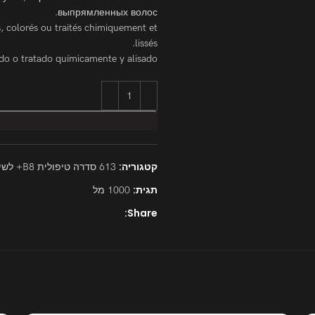
выпрямленных волос.
 colorés ou traités chimiquement et
lissés.
o o tratado químicamente y alisado.
קטגוריה:
613 סדרה טיפולית B8+ לשיער יבש ונשירת שיער
תגית:
1000 מל
Share: