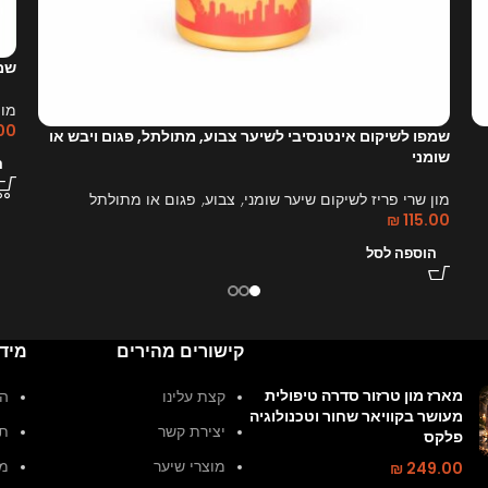
שמפ
מון
.00
שמפו לשיקום אינטנסיבי לשיער צבוע, מתולתל, פגום ויבש או
שומני
ה
מון שרי פריז לשיקום שיער שומני, צבוע, פגום או מתולתל
₪
115.00
הוספה לסל
קישורים מהירים
מיד
מארז מון טרזור סדרה טיפולית
קצת עלינו
הצ
מעושר בקוויאר שחור וטכנולוגיה
יצירת קשר
תק
פלקס
249.00
₪
מוצרי שיער
מד