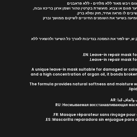
ם ויבש מאוד ללא מלחים • ללא פראבנים
 פגום או צבוע. מועשרת בקרטין טהור ושמן ארגן בריכוז גבוה,
בים לו מראה אחיד, חזק ומלא ברק.
טמיעה בשיער את השומנים החיוניים לשיקום ממושך וברק
, יש לפזר את המסכה בנדיבות לאורך כל השיער ולהשאיר ללא
EN: Leave-in repair mask fo
Leave-in repair mask for
A unique leave-in mask suitable for damaged or color
and a high concentration of argan oil, it bonds broken
The formula provides natural softness and moisture whi
lipi
لجاف جًدا :AR
RU: Несмываемая восстанавливающая маска
FR: Masque réparateur sans rinçage pour c
ES: Mascarilla reparadora sin enjuague para 