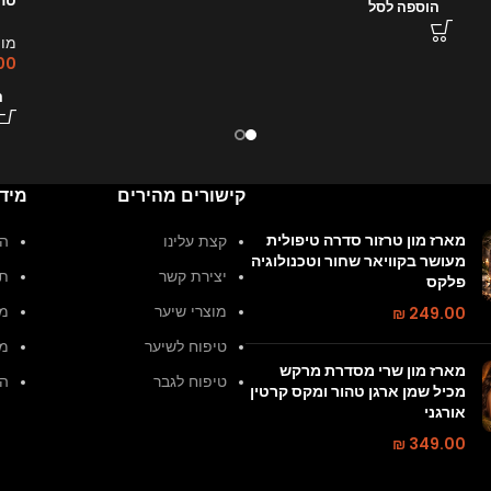
הוספה לסל
מון
00
ה
קישורים מהירים
מיד
מארז מון טרזור סדרה טיפולית
קצת עלינו
הצ
מעושר בקוויאר שחור וטכנולוגיה
יצירת קשר
תק
פלקס
249.00
₪
מוצרי שיער
מד
טיפוח לשיער
מד
מארז מון שרי מסדרת מרקש
טיפוח לגבר
הח
מכיל שמן ארגן טהור ומקס קרטין
אורגני
₪
349.00