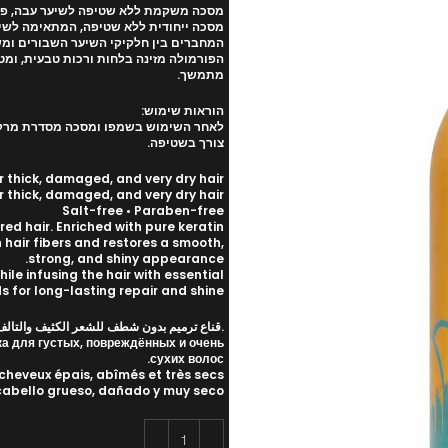
מסכה משקמת ללא שטיפה לשיער עבה, פגו
מסכה ייחודית ללא שטיפה, המתאימה לשיער
המחברים בין חלקיקי השיער השבורים ומשי
הפורמולה מזינה בלחות ורכות טבעית, ומ
מתמשך.
הוראות שימוש:
לאחר השימוש בשמפו ומסכה מסדרת מרק ש
צורך בשטיפה.
r thick, damaged, and very dry hair.
 thick, damaged, and very dry hair.
Salt-free • Paraben-free
ed hair. Enriched with pure keratin
 hair fibers and restores a smooth,
strong, and shiny appearance.
le infusing the hair with essential
ds for long-lasting repair and shine.
.قناع ترميم بدون شطف للشعر الكثيف والتالف وا
 для густых, повреждённых и очень
сухих волос.
heveux épais, abîmés et très secs.
cabello grueso, dañado y muy seco.